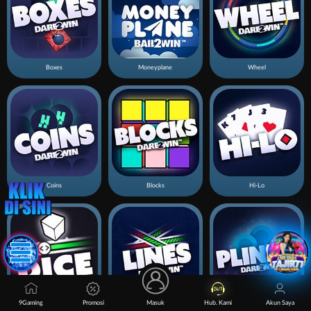
Boxes
Moneyplane
Wheel
Coins
Blocks
Hi-Lo
9Gaming
Promosi
Masuk
Hub. Kami
Akun Saya
DICE
Lines
Plinko