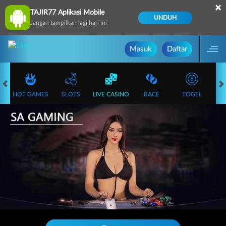
×
TAJIR77 Aplikasi Mobile
UNDUH
Jangan tampilkan lagi hari ini
Masuk
Daftar
HOT GAMES
SLOTS
LIVE CASINO
RACE
TOGEL
OL