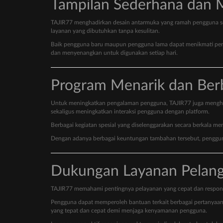
Tampilan Sederhana dan
TAJIR77 menghadirkan desain antarmuka yang ramah pengguna se
layanan yang dibutuhkan tanpa kesulitan.
Baik pengguna baru maupun pengguna lama dapat menikmati penga
dan menyenangkan untuk digunakan setiap hari.
Program Menarik dan Be
Untuk meningkatkan pengalaman pengguna, TAJIR77 juga menghadi
sekaligus meningkatkan interaksi pengguna dengan platform.
Berbagai kegiatan spesial yang diselenggarakan secara berkala
Dengan adanya berbagai keuntungan tambahan tersebut, pengguna
Dukungan Layanan Pelang
TAJIR77 memahami pentingnya pelayanan yang cepat dan responsif
Pengguna dapat memperoleh bantuan terkait berbagai pertanyaa
yang tepat dan cepat demi menjaga kenyamanan pengguna.