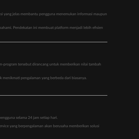
igasi yang jelas membantu pengguna menemukan informasi maupun
hami. Pendekatan ini membuat platform menjadi lebih efisien
m-program tersebut dirancang untuk memberikan nilai tambah
uk menikmati pengalaman yang berbeda dari biasanya.
engguna selama 24 jam setiap hari.
ervice yang berpengalaman akan berusaha memberikan solusi