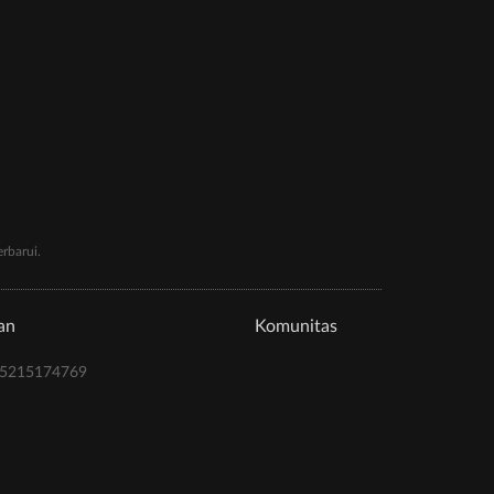
rbarui.
an
Komunitas
5215174769