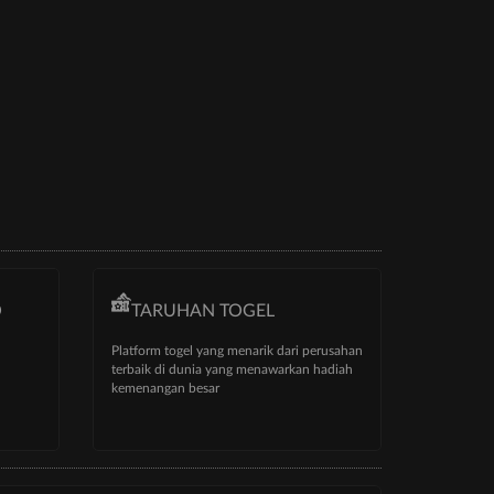
O
TARUHAN TOGEL
Platform togel yang menarik dari perusahan
terbaik di dunia yang menawarkan hadiah
kemenangan besar