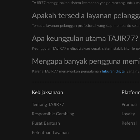
TAJIR77 menggunakan sistem keamanan yang dirancang untuk men
Apakah tersedia layanan pelangg
Tersedia layanan pelanggan profesional yang siap membantu selam
Apa keunggulan utama TAJIR77?
Keunggulan TAJIR77 meliputi akses cepat, sistem stabil, fitur len
Mengapa banyak pengguna memi
Karena TAJIR77 menawarkan pengalaman
hiburan digital
yang nya
Kebijaksanaan
Platfor
Tentang TAJIR77
Promosi
Responsible Gambling
Loyalty
Pusat Bantuan
Referral
Ketentuan Layanan