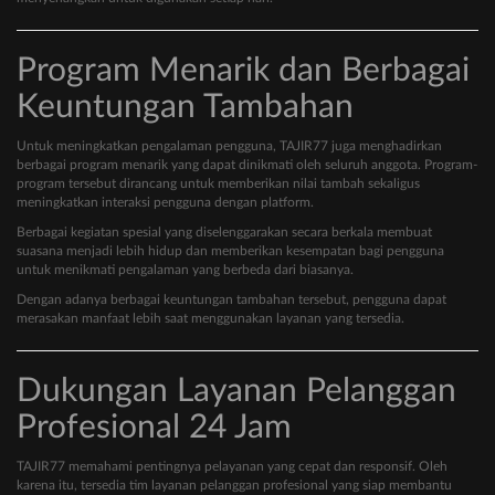
Program Menarik dan Berbagai
Keuntungan Tambahan
Untuk meningkatkan pengalaman pengguna, TAJIR77 juga menghadirkan
berbagai program menarik yang dapat dinikmati oleh seluruh anggota. Program-
program tersebut dirancang untuk memberikan nilai tambah sekaligus
meningkatkan interaksi pengguna dengan platform.
Berbagai kegiatan spesial yang diselenggarakan secara berkala membuat
suasana menjadi lebih hidup dan memberikan kesempatan bagi pengguna
untuk menikmati pengalaman yang berbeda dari biasanya.
Dengan adanya berbagai keuntungan tambahan tersebut, pengguna dapat
merasakan manfaat lebih saat menggunakan layanan yang tersedia.
Dukungan Layanan Pelanggan
Profesional 24 Jam
TAJIR77 memahami pentingnya pelayanan yang cepat dan responsif. Oleh
karena itu, tersedia tim layanan pelanggan profesional yang siap membantu