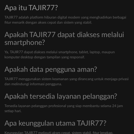
Apa itu TAJIR77?
TAJIR77 adalah platform hiburan digital modern yang menghadirkan berbagai
fitur menarik dengan akses cepat dan sistem yang stabil.
Apakah TAJIR77 dapat diakses melalui
smartphone?
Ya, TAJIR77 dapat diakses melalui smartphone, tablet, laptop, maupun
komputer desktop dengan tampilan yang responsif.
Apakah data pengguna aman?
TAJIR77 menggunakan sistem keamanan yang dirancang untuk menjaga privasi
dan melindungi informasi pengguna.
Apakah tersedia layanan pelanggan?
Tersedia layanan pelanggan profesional yang siap membantu selama 24 jam
setiap hari.
Apa keunggulan utama TAJIR77?
Keunggulan TAJIR77 meliputi akses cepat, sistem stabil, fitur lengkap,