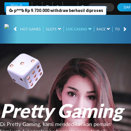
Main di
MASUK
DAF
Telegram
🥳 p***b Rp 9.730.000 withdraw berhasil diproses
HOT GAMES
SLOTS
LIVE CASINO
RACE
TOGEL
Pretty Gaming
Di Pretty Gaming, kami mendedikasikan pemain