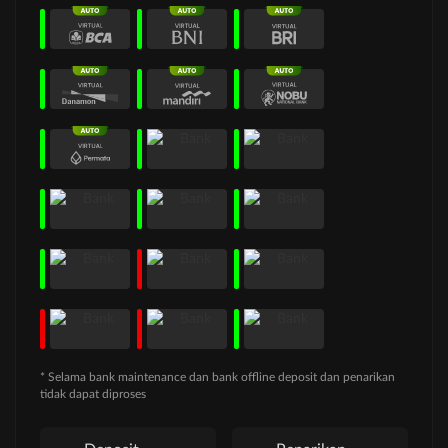
* Selama bank maintenance dan bank offline deposit dan penarikan
tidak dapat diproses