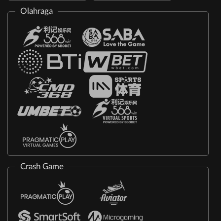
Olahraga
Crash Game