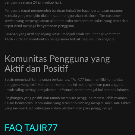
pengguna selama 24 jam setiap hari.
Pengguna dapat memperoleh bantuan terkait berbagai pertanyaan maupun
kendala yang mungkin dialami saat menggunakan platform. Tim customer
service yang berpengalaman akan berusaha memberikan solusi yang tepat dan
cepat demi menjaga kenyamanan pengguna.
Layanan yang aktif sepanjang waktu menjadi salah satu bentuk komitmen
TAJIR77 dalam memberikan pengalaman terbaik bagi seluruh anggota.
Komunitas Pengguna yang
Aktif dan Positif
Selain menghadirkan layanan berkualitas, TAJIR77 juga memiliki komunitas
pengguna yang aktif. Kehadiran komunitas ini memungkinkan para anggota
untuk saling berbagi pengalaman, informasi, serta berbagai hal menarik lainnya.
Lingkungan yang positif dan ramah membuat pengguna merasa lebih nyaman
dalam berinteraksi. Komunitas yang terus berkembang menjadi salah satu faktor
yang memperkuat hubungan antara platform dan para penggunanya.
FAQ TAJIR77