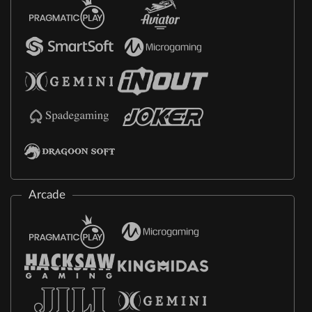
Arcade