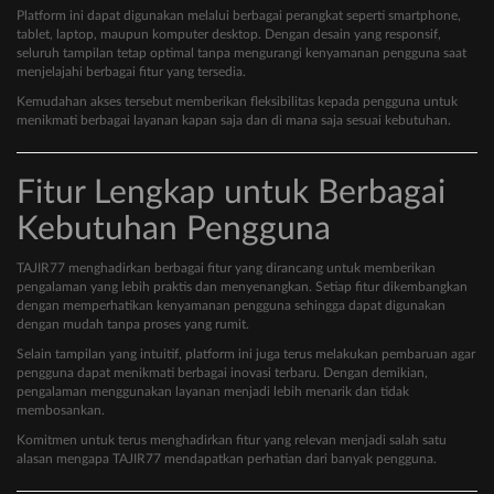
Platform ini dapat digunakan melalui berbagai perangkat seperti smartphone,
tablet, laptop, maupun komputer desktop. Dengan desain yang responsif,
seluruh tampilan tetap optimal tanpa mengurangi kenyamanan pengguna saat
menjelajahi berbagai fitur yang tersedia.
Kemudahan akses tersebut memberikan fleksibilitas kepada pengguna untuk
menikmati berbagai layanan kapan saja dan di mana saja sesuai kebutuhan.
Fitur Lengkap untuk Berbagai
Kebutuhan Pengguna
TAJIR77 menghadirkan berbagai fitur yang dirancang untuk memberikan
pengalaman yang lebih praktis dan menyenangkan. Setiap fitur dikembangkan
dengan memperhatikan kenyamanan pengguna sehingga dapat digunakan
dengan mudah tanpa proses yang rumit.
Selain tampilan yang intuitif, platform ini juga terus melakukan pembaruan agar
pengguna dapat menikmati berbagai inovasi terbaru. Dengan demikian,
pengalaman menggunakan layanan menjadi lebih menarik dan tidak
membosankan.
Komitmen untuk terus menghadirkan fitur yang relevan menjadi salah satu
alasan mengapa TAJIR77 mendapatkan perhatian dari banyak pengguna.