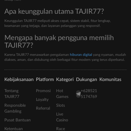
Apa keunggulan utama TAJIR77?
Keunggulan TAJIR77 meliputi akses cepat, sistem stabil, fitur lengkap,
keamanan yang terjaga, dan layanan pelanggan yang responsif.
Mengapa banyak pengguna memilih
TAJIR77?
Karena TAJIR77 menawarkan pengalaman
hiburan digital
yang nyaman, mudah
diakses, aman, dan didukung oleh berbagai fitur modern yang terus diperbarui.
Kebijaksanaan
Platform
Kategori
Dukungan
Komunitas
Tentang
Promosi
Hot
+628521
TAJIR77
Games
5174769
Loyalty
Responsible
Slots
Referral
Gambling
Live
Pusat Bantuan
Casino
Ketentuan
Race