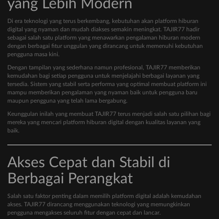
yang Lebih Modern
Di era teknologi yang terus berkembang, kebutuhan akan platform hiburan
digital yang nyaman dan mudah diakses semakin meningkat. TAJIR77 hadir
sebagai salah satu platform yang menawarkan pengalaman hiburan modern
dengan berbagai fitur unggulan yang dirancang untuk memenuhi kebutuhan
pengguna masa kini.
Dengan tampilan yang sederhana namun profesional, TAJIR77 memberikan
kemudahan bagi setiap pengguna untuk menjelajahi berbagai layanan yang
tersedia. Sistem yang stabil serta performa yang optimal membuat platform ini
mampu memberikan pengalaman yang nyaman baik untuk pengguna baru
maupun pengguna yang telah lama bergabung.
Keunggulan inilah yang membuat TAJIR77 terus menjadi salah satu pilihan bagi
mereka yang mencari platform hiburan digital dengan kualitas layanan yang
baik.
Akses Cepat dan Stabil di
Berbagai Perangkat
Salah satu faktor penting dalam memilih platform digital adalah kemudahan
akses. TAJIR77 dirancang menggunakan teknologi yang memungkinkan
pengguna mengakses seluruh fitur dengan cepat dan lancar.