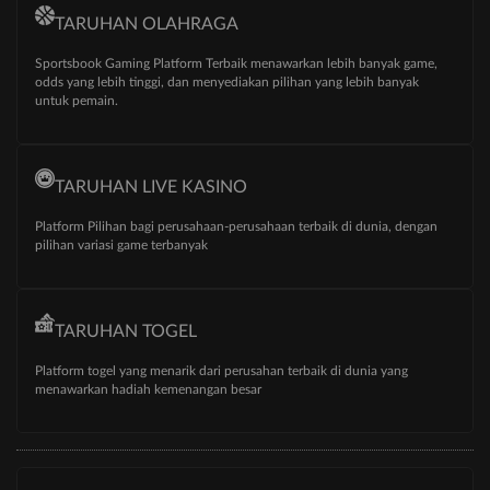
TARUHAN OLAHRAGA
Sportsbook Gaming Platform Terbaik menawarkan lebih banyak game,
odds yang lebih tinggi, dan menyediakan pilihan yang lebih banyak
untuk pemain.
TARUHAN LIVE KASINO
Platform Pilihan bagi perusahaan-perusahaan terbaik di dunia, dengan
pilihan variasi game terbanyak
TARUHAN TOGEL
Platform togel yang menarik dari perusahan terbaik di dunia yang
menawarkan hadiah kemenangan besar