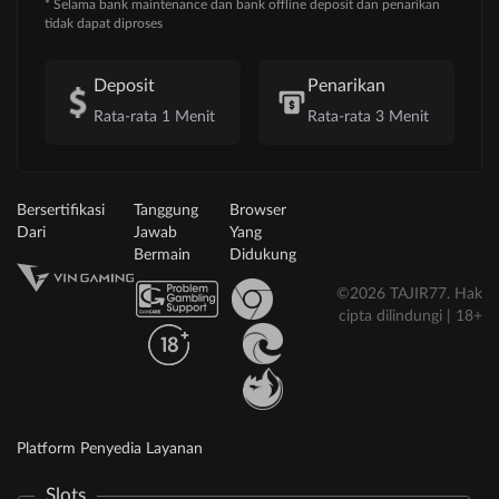
* Selama bank maintenance dan bank offline deposit dan penarikan
tidak dapat diproses
Deposit
Penarikan
Rata-rata 1 Menit
Rata-rata 3 Menit
Bersertifikasi
Tanggung
Browser
Dari
Jawab
Yang
Bermain
Didukung
©2026 TAJIR77. Hak
cipta dilindungi | 18+
Platform Penyedia Layanan
Slots