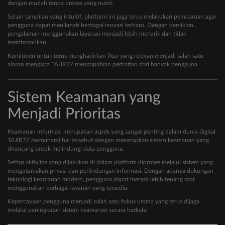
dengan mudah tanpa proses yang rumit.
Selain tampilan yang intuitif, platform ini juga terus melakukan pembaruan agar
pengguna dapat menikmati berbagai inovasi terbaru. Dengan demikian,
pengalaman menggunakan layanan menjadi lebih menarik dan tidak
membosankan.
Komitmen untuk terus menghadirkan fitur yang relevan menjadi salah satu
alasan mengapa TAJIR77 mendapatkan perhatian dari banyak pengguna.
Sistem Keamanan yang
Menjadi Prioritas
Keamanan informasi merupakan aspek yang sangat penting dalam dunia digital.
TAJIR77 memahami hal tersebut dengan menerapkan sistem keamanan yang
dirancang untuk melindungi data pengguna.
Setiap aktivitas yang dilakukan di dalam platform diproses melalui sistem yang
mengutamakan privasi dan perlindungan informasi. Dengan adanya dukungan
teknologi keamanan modern, pengguna dapat merasa lebih tenang saat
menggunakan berbagai layanan yang tersedia.
Kepercayaan pengguna menjadi salah satu fokus utama yang terus dijaga
melalui peningkatan sistem keamanan secara berkala.