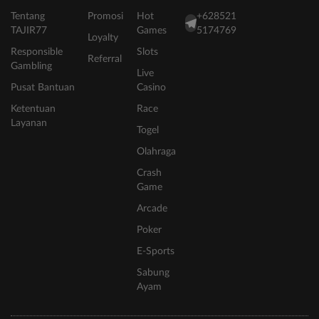
Tentang
Promosi
Hot
+628521
TAJIR77
Games
5174769
Loyalty
Responsible
Slots
Referral
Gambling
Live
Pusat Bantuan
Casino
Ketentuan
Race
Layanan
Togel
Olahraga
Crash
Game
Arcade
Poker
E-Sports
Sabung
Ayam