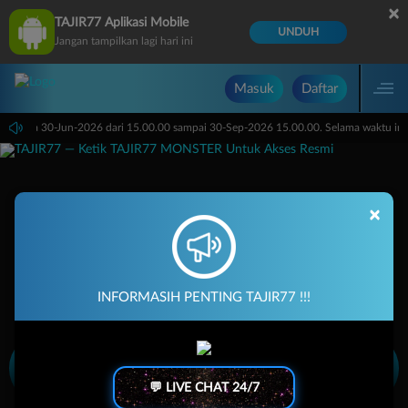
×
TAJIR77 Aplikasi Mobile
UNDUH
Jangan tampilkan lagi hari ini
Masuk
Daftar
orts pada 30-Jun-2026 dari 15.00.00 sampai 30-Sep-2026 15.00.00. Selama waktu ini
×
INFORMASIH PENTING TAJIR77 !!!
JACKPOT
PLAY
IDR
12,700,103,949
💬 LIVE CHAT 24/7