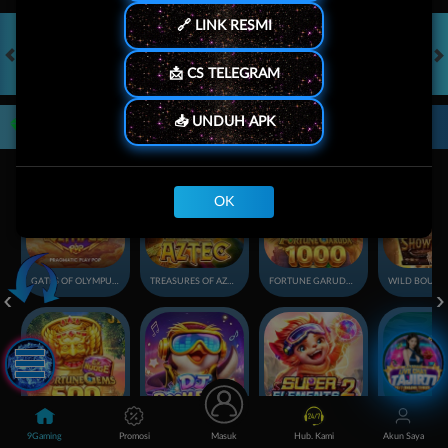
🔗 LINK RESMI
📩 CS TELEGRAM
HOT GAMES
SLOTS
LIVE CASINO
RACE
TOGEL
OL
📥 UNDUH APK
Game Populer
OK
GATES OF OLYMPUS POP
TREASURES OF AZTEC
FORTUNE GARUDA 1000
FORTUNE GEMS 500
DJ BOOM BOOM
SUPER ELEMENTS 2
MAHJONG W
9Gaming
Promosi
Masuk
Hub. Kami
Akun Saya