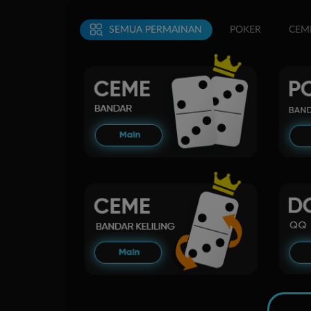
SEMUA PERMAINAN
POKER
CEM