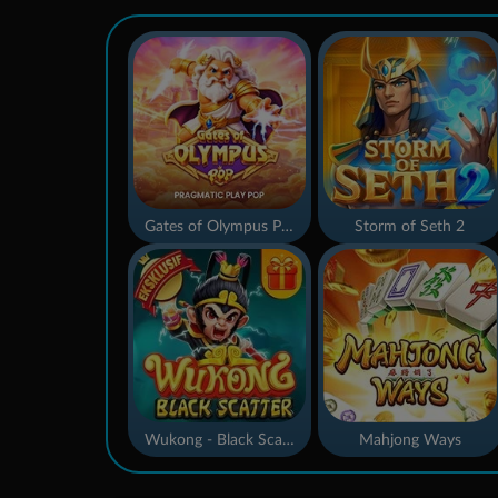
Gates of Olympus POP
Storm of Seth 2
Wukong - Black Scatter
Mahjong Ways