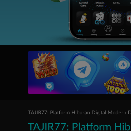
TAJIR77: Platform Hiburan Digital Modern 
TAJIR77: Platform Hib