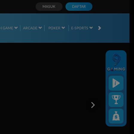
MASUK
DAFTAR
H GAME
ARCADE
POKER
E-SPORTS
SABUNG AYAM