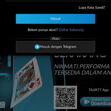
Lupa Kata Sandi?
Belum punya akun?
Daftar Sekarang
Atau
DOWNLOAD
Masuk dengan Telegram
SEKARANG
NIKMATI PERFORMA T
TERSEDIA DALAM A
TAJIR77 App