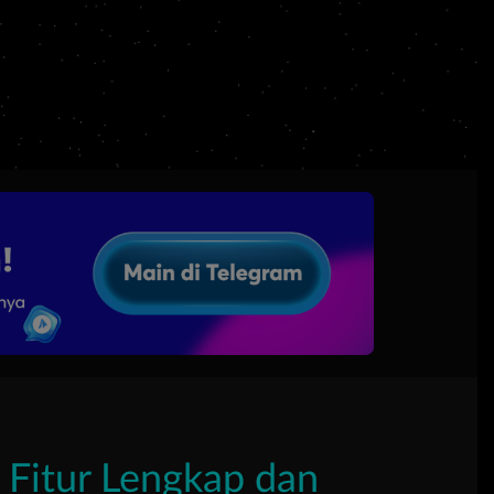
 Fitur Lengkap dan