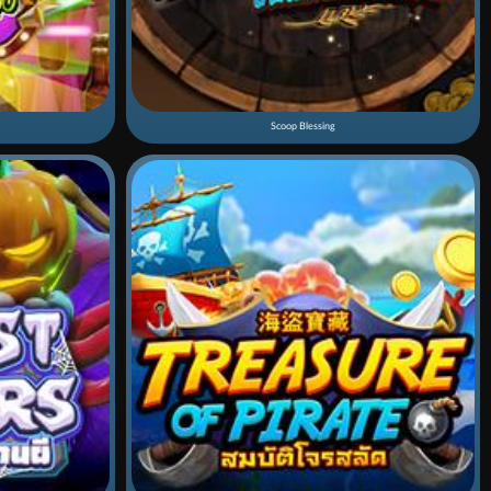
Scoop Blessing