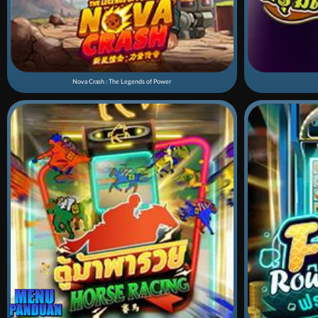
Nova Crash : The Legends of Power