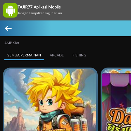
TAJIR77 Aplikasi Mobile
Jangan tampilkan lagi hari ini
AMB Slot
SEMUA PERMAINAN
ARCADE
FISHING