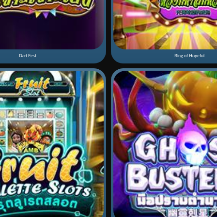
Dart Fest
Ring of Hopeful