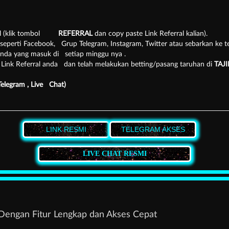
rral (klik tombol
REFERRAL
dan copy paste Link Referral kalian).
seperti Facebook, Grup Telegram, Instagram, Twitter atau sebarkan ke
nda yang masuk di setiap minggu nya .
 Link Referral anda dan telah melakukan betting/pasang taruhan di
TAJ
egram , Live Chat)
LINK RESMI
TELEGRAM AKSES
LIVE CHAT RESMI
 Dengan Fitur Lengkap dan Akses Cepat