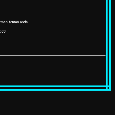
 teman-teman anda.
IR77
.