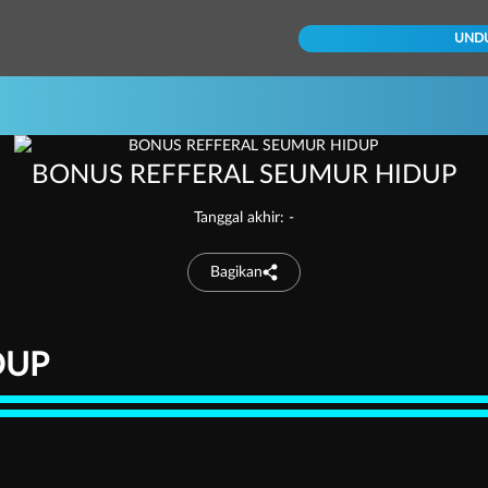
UND
BONUS REFFERAL SEUMUR HIDUP
Tanggal akhir: -
Bagikan
DUP