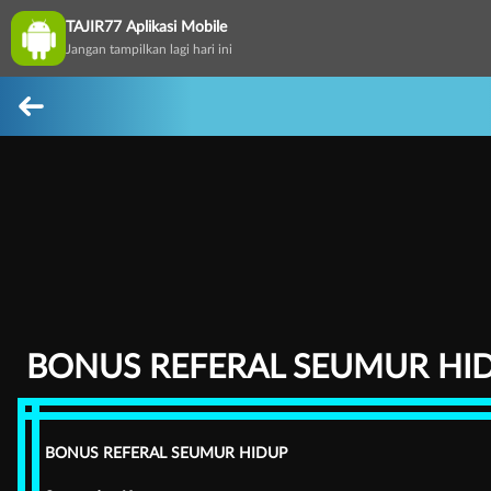
TAJIR77 Aplikasi Mobile
Jangan tampilkan lagi hari ini
BONUS REFERAL SEUMUR HI
BONUS REFERAL SEUMUR HIDUP