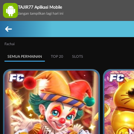
TAJIR77 Aplikasi Mobile
Jangan tampilkan lagi hari ini
Fachai
SEMUA PERMAINAN
TOP 20
SLOTS