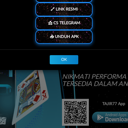
🔗 LINK RESMI
📩 CS TELEGRAM
📥 UNDUH APK
DOWNLOAD
SEKARANG
OK
NIKMATI PERFORMA T
TERSEDIA DALAM A
TAJIR77 App