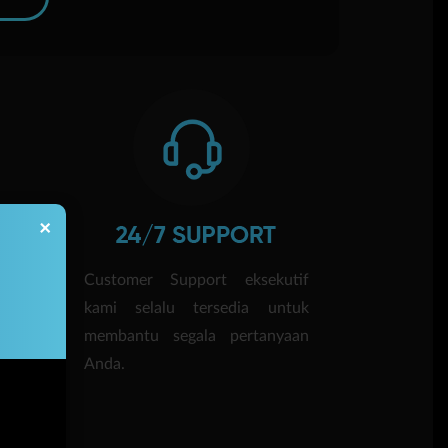
×
atu
Customer Support eksekutif
e 24
kami selalu tersedia untuk
dan
membantu segala pertanyaan
Anda.