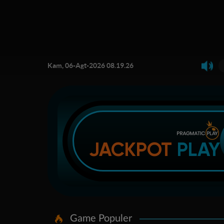
Kam, 06-Agt-2026 08.19.26
Nex4D permainan tidak akan tersedia. Kami memohon maaf atas ketidaknyamanan yan
JACKPOT
PLAY
Game Populer