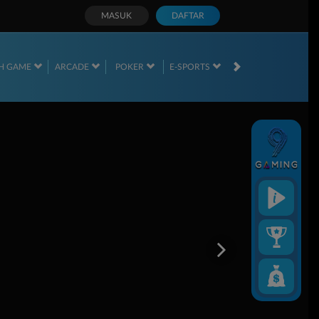
MASUK
DAFTAR
H GAME
ARCADE
POKER
E-SPORTS
SABUNG AYAM