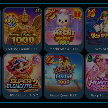
Fortune Garuda 1000
Mochi Mania 1000
Way of 
SUPER ELEMENTS 2
Pirate Quest 1000
Kpop Hunt