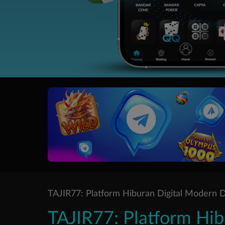
TAJIR77: Platform Hiburan Digital Modern 
TAJIR77: Platform Hib