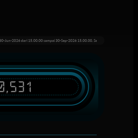
2026 dari 15.00.00 sampai 30-Sep-2026 15.00.00. Selama waktu ini, PP Virtual Spor
0,531