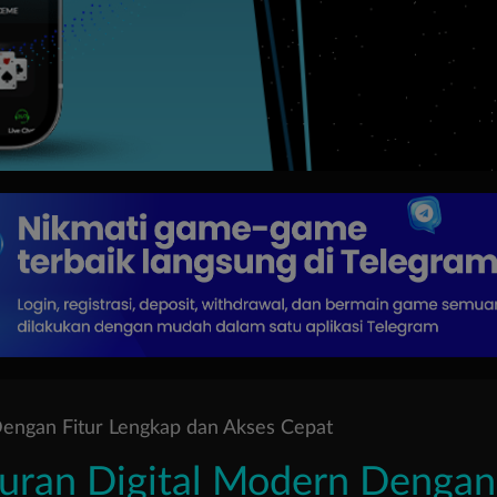
Dengan Fitur Lengkap dan Akses Cepat
uran Digital Modern Dengan