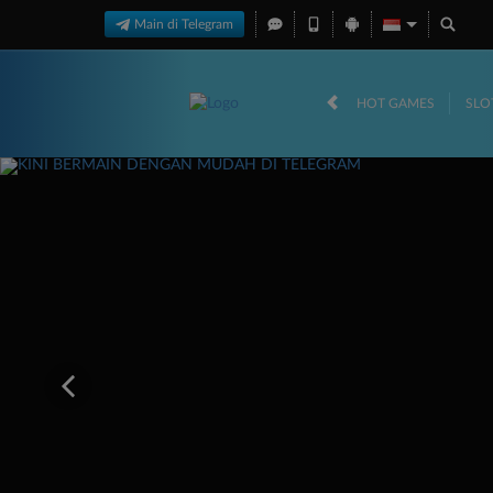
Main di Telegram
HOT GAMES
SLO