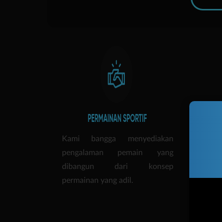
Kami bangga menyediakan
Kami 
pengalaman pemain yang
situs
dibangun dari konsep
berli
permainan yang adil.