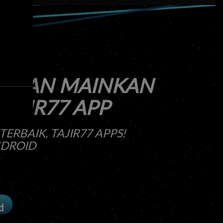
 DAN MAINKAN
TAJIR77 APP
ERBAIK, TAJIR77 APPS!
NDROID